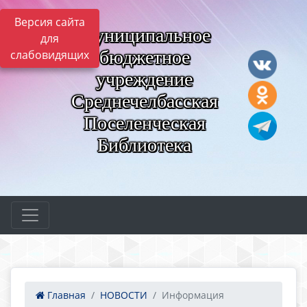
Версия сайта
Муниципальное
для
бюджетное
слабовидящих
учреждение
Среднечелбасская
Поселенческая
Библиотека
Главная
НОВОСТИ
Информация