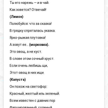
Ты его нарежь — и в чай.
Как зовется? Отвечай!
(Лимон)
Полюбуйся: что за сказка!
В грядку спряталась указка.
Ярко-рыжая плутовка!
А зовут ее...
(морковка).
Это овощ, а не куст.
В слове этом сочный хруст.
Если очень любишь щи,
Этот овощ в них ищи.
(Капуста)
Он похож на светофор:
Красный, желтый иль зеленый.
Всем известен с давних пор
Фаршированный, соленый.