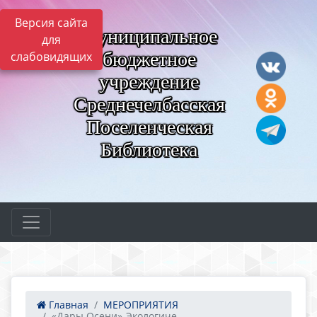
Версия сайта
Муниципальное
для
бюджетное
слабовидящих
учреждение
Среднечелбасская
Поселенческая
Библиотека
Главная
МЕРОПРИЯТИЯ
«Дары Осени»-Экологиче...