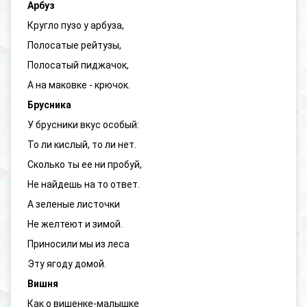
Арбуз
Кругло пузо у арбуза,
Полосатые рейтузы,
Полосатый пиджачок,
А на маковке - крючок.
Брусника
У брусники вкус особый:
То ли кислый, то ли нет.
Сколько ты ее ни пробуй,
Не найдешь на то ответ.
А зеленые листочки
Не желтеют и зимой.
Приносили мы из леса
Эту ягоду домой.
Вишня
Как о вишенке-малышке