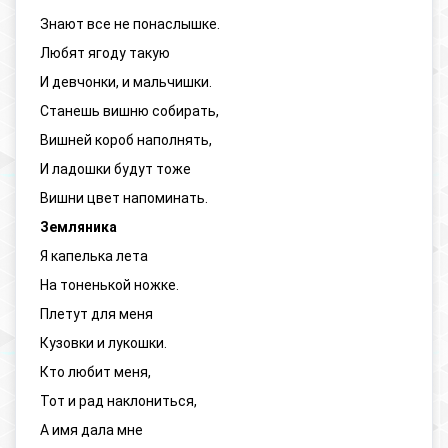
Знают все не понаслышке.
Любят ягоду такую
И девчонки, и мальчишки.
Станешь вишню собирать,
Вишней короб наполнять,
И ладошки будут тоже
Вишни цвет напоминать.
Земляника
Я капелька лета
На тоненькой ножке.
Плетут для меня
Кузовки и лукошки.
Кто любит меня,
Тот и рад наклониться,
А имя дала мне