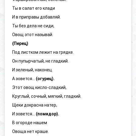
Ты в салат его клади
И в приправы добавляй.
Ты без дела не сиди,
Овощ этот называй.
(Перец)
Под листком лежит на грядке.
Он пупырчатый, не гладкий.
И зеленый, наконец.
А зовется...
(огурец).
Этот овощ кисло-сладкий,
Круглый, сочный, мягкий, гладкий.
Щеки докрасна натер,
И зовется...
(помидор).
В огороде нашем
Овоща нет краше.