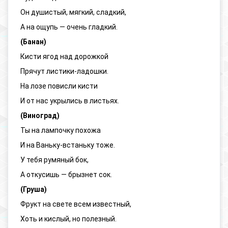
Он душистый, мягкий, сладкий,
А на ощупь — очень гладкий.
(Банан)
Кисти ягод над дорожкой
Прячут листики-ладошки.
На лозе повисли кисти
И от нас укрылись в листьях.
(Виноград)
Ты на лампочку похожа
И на Ваньку-встаньку тоже.
У тебя румяный бок,
А откусишь — брызнет сок.
(Груша)
Фрукт на свете всем известный,
Хоть и кислый, но полезный.