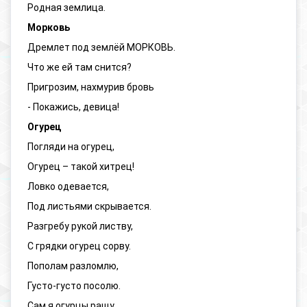
Родная землица.
Морковь
Дремлет под землёй МОРКОВЬ.
Что же ей там снится?
Пригрoзим, нахмурив бровь
- Покажись, девица!
Огурец
Погляди на огурец,
Огурец – такой хитрец!
Ловко одевается,
Под листьями скрывается.
Разгребу рукой листву,
С грядки огурец сорву.
Пополам разломлю,
Густо-густо посолю.
Сам я огурцы ращу,