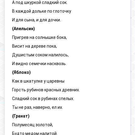
А под шкуркой сладкий сок.
В каждой дольке по глоточку
И для сына, и для дочки.
(Апельсин)
Пригрев на солнышке бока,
Висит на дереве пока,
Душистым соком налилось,
И видно семечки насквозь.
(Яблоко)
Как в шкатулке у царевны
Горсть рубинов красных древних.
Сладкий сок в рубинах спелых.
Ты не раз, наверно, ел их.
(Гранат)
Полумесяц золотой,
Будто медом налитой.