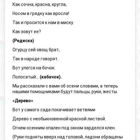
Как сочна, красна, кругла,
Носом в грядку как вросла!
Так и просится к нам в миску.
Как зовут ее?
(Редиска)
Огурцу сей овощ брат,
Так в народе говорят.
Вот улегся на бочок.
Полосатый...
(кабачок).
Мы рассказали с вами об осени словами, а теперь
нашими помощниками будут пальцы, руки, жесты.
«Дерево»
Вот у самого сада покачивает ветвями
Дерево с необыкновенной красной листвой.
Огнем осенним опален под окном зарделся клен.
(Руки подняты вверх над головой, ладони обращены