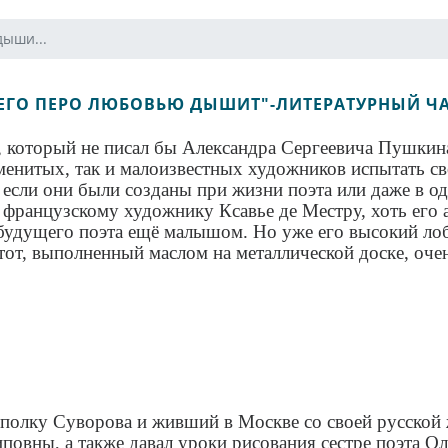
дыши...
ЕГО ПЕРО ЛЮБОВЬЮ ДЫШИТ"-ЛИТЕРАТУРНЫЙ Ч
, который не писал бы Александра Сергеевича Пушкин
аменитых, так и малоизвестных художников испытать св
сли они были созданы при жизни поэта или даже в од
ранцузскому художнику Ксавье де Местру, хоть его ав
удущего поэта ещё малышом. Но уже его высокий лоб,
от, выполненный маслом на металлической доске, очен
 полку Суворова и живший в Москве со своей русской
овны, а также давал уроки рисования сестре поэта Ол