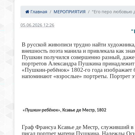
Главная
МЕРОПРИЯТИЯ
"Его перо любовью 
05.06.2026 12:26
"
В русской живописи трудно найти художника
внешность поэта манила и привлекала как зн
Пушкин получился совершенно разный, даже е
портретов Александра Пушкина принадлежит ф
«Пушкин-ребёнок» 1802-го года изображает б
напоминают «взрослые» портреты. Портрет эт
«Пушкин-ребёнок»,
Ксавье де Местр, 1802
Граф Франсуа Ксавье де Местр, служивший в
писал портрет матери Пушкина, Надежды Осип