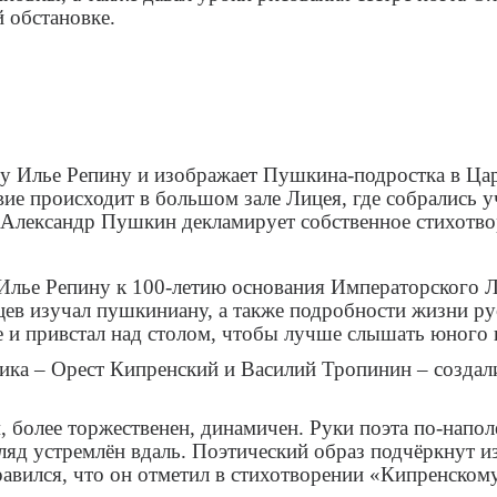
 обстановке.
 Илье Репину и изображает Пушкина-подростка в Цар
вие происходит в большом зале Лицея, где собрались у
 Александр Пушкин декламирует собственное стихотво
Илье Репину к 100-летию основания Императорского Ли
яцев изучал пушкиниану, а также подробности жизни р
е и привстал над столом, чтобы лучше слышать юного 
ика – Орест Кипренский и Василий Тропинин – создал
более торжественен, динамичен. Руки поэта по-напол
ляд устремлён вдаль. Поэтический образ подчёркнут 
вился, что он отметил в стихотворении «Кипренскому