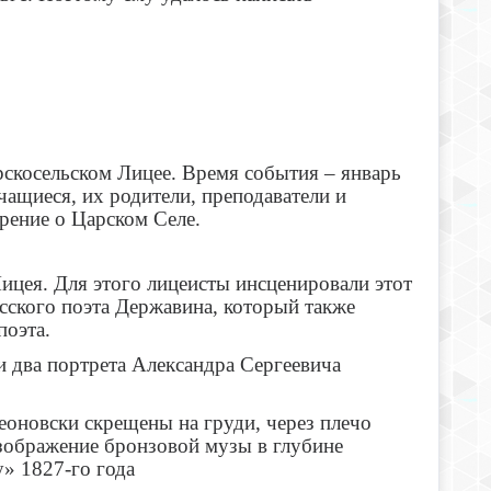
скосельском Лицее. Время события – январь
чащиеся, их родители, преподаватели и
рение о Царском Селе.
цея. Для этого лицеисты инсценировали этот
усского поэта Державина, который также
поэта.
и два портрета Александра Сергеевича
еоновски скрещены на груди, через плечо
изображение бронзовой музы в глубине
» 1827-го года