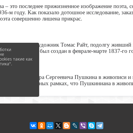
 – это последнее прижизненное изображение поэта, 
936-м году. Как показало дотошное исследование, зак
поэта совершенно лишена прикрас.
л английский художник Томас Райт, подолгу живший в
ботки
альный рисунок был создан в феврале-марте 1837-го го
ие
okies такие как
тика".
ажений Александра Сергеевича Пушкина в живописи и г
твенно-временных рамках, что Пушкиниана в живописи