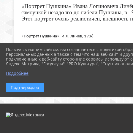
«Портрет Пушкина» Ивана Логиновича Линёва
самоучкой незадолго до гибели Пушкина, в 1
Этот портрет очень реалистичен, внешность 
«Портрет Пушкина», И.Л. Линёв, 1936
Один из последних портретов Пушкина написа
Пользуясь нашим сайтом, вы соглашаетесь с политикой обра
лишь его литографическая копия. Сам оригин
персональных данных а также с тем что наш веб-сайт и друг
подключенные к веб-сайту сторонние сервисы используют co
Яндекс Метрика, "Госуслуги", "PRO.Культура", "Спутник анали
"Портрет Пушкина", Томас Райт, 1837
Подробнее
Конечно, это далеко не полный список изобр
настолько популярны в широчайших пространс
Подтверждаю