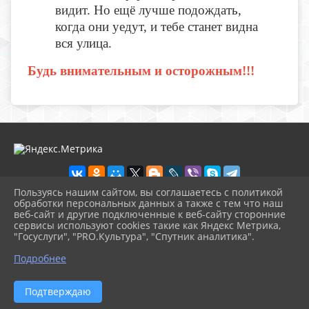
видит. Но ещё лучше подождать,
когда они уедут, и тебе станет видна
вся улица.
Будь внимательным и осторожным!!!
Пользуясь нашим сайтом, вы соглашаетесь с политикой
обработки персональных данных а также с тем что наш
веб-сайт и другие подключенные к веб-сайту сторонние
2026 г. bibl-sred.pavkult.ru
сервисы используют cookies такие как Яндекс Метрика,
Вход
"Госуслуги", "PRO.Культура", "Спутник аналитика".
Карта сайта
^
Политика обработки персональных данных
Подробнее
Сделано на KubCMS
Разработка и поддержка
Подтверждаю