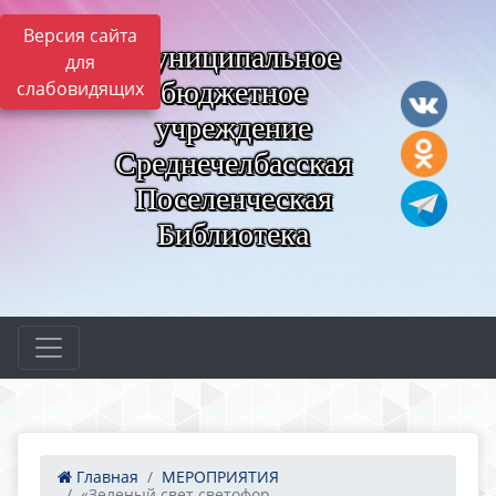
Версия сайта
Муниципальное
для
бюджетное
слабовидящих
учреждение
Среднечелбасская
Поселенческая
Библиотека
Главная
МЕРОПРИЯТИЯ
«Зеленый свет светофор...