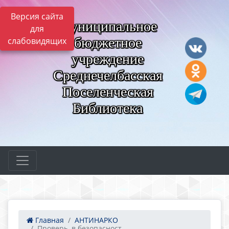
Версия сайта
Муниципальное
для
бюджетное
слабовидящих
учреждение
Среднечелбасская
Поселенческая
Библиотека
Главная
АНТИНАРКО
Проверь, в безопасност...