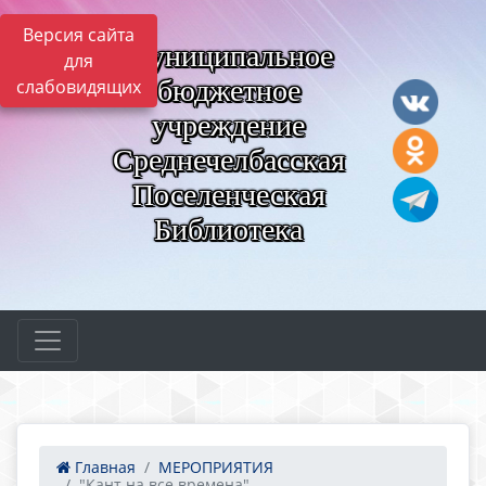
Версия сайта
Муниципальное
для
бюджетное
слабовидящих
учреждение
Среднечелбасская
Поселенческая
Библиотека
Главная
МЕРОПРИЯТИЯ
"Кант на все времена" ...