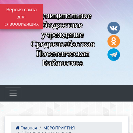
Версия сайта
Муниципальное
для
бюджетное
слабовидящих
учреждение
Среднечелбасская
Поселенческая
Библиотека
Главная
МЕРОПРИЯТИЯ
"Интернет-страна чудес...