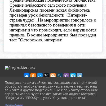
Среднечелбасская поселенческая библиотека
Среднечелбасского сельского поселения
Ленинодарская поселенческая библиотека
проведен урок безопасности "Интернет-
страна чудес". На мероприятии говорилось о
правилах безопасного поведения в сети
интернет и что происходит, если нарушаются
правила. В конце мероприятия был проведен
тест "Осторожно, интернет.
Пользуясь нашим сайтом, вы соглашаетесь с политикой
обработки персональных данных а также с тем что наш
веб-сайт и другие подключенные к веб-сайту сторонние
2026 г. bibl-sred.pavkult.ru
сервисы используют cookies такие как Яндекс Метрика,
Вход
"Госуслуги", "PRO.Культура", "Спутник аналитика".
Карта сайта
^
Политика обработки персональных данных
Подробнее