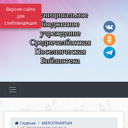
Версия сайта
Муниципальное
для
бюджетное
слабовидящих
учреждение
Среднечелбасская
Поселенческая
Библиотека
Главная
МЕРОПРИЯТИЯ
«С праздником труда и ...