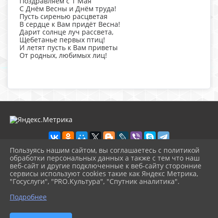
Поздравляем с 1 Мая
С Днём Весны и Днём труда!
Пусть сиренью расцветая
В сердце к Вам придёт Весна!
Дарит солнце луч рассвета,
Щебетанье первых птиц!
И летят пусть к Вам приветы
От родных, любимых лиц!
Пользуясь нашим сайтом, вы соглашаетесь с политикой
обработки персональных данных а также с тем что наш
веб-сайт и другие подключенные к веб-сайту сторонние
2026 г. bibl-sred.pavkult.ru
сервисы используют cookies такие как Яндекс Метрика,
Вход
"Госуслуги", "PRO.Культура", "Спутник аналитика".
Карта сайта
^
Политика обработки персональных данных
Подробнее
Сделано на KubCMS