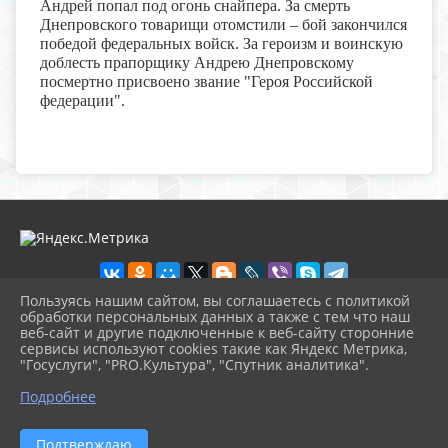
Андрей попал под огонь снайпера. За смерть
Днепровского товарищи отомстили – бой закончился
победой федеральных войск. За героизм и воинскую
доблесть прапорщику Андрею Днепровскому
посмертно присвоено звание "Героя Российской
федерации".
Пользуясь нашим сайтом, вы соглашаетесь с политикой
обработки персональных данных а также с тем что наш
веб-сайт и другие подключенные к веб-сайту сторонние
2026 г. bibl-sred.pavkult.ru
сервисы используют cookies такие как Яндекс Метрика,
Вход
"Госуслуги", "PRO.Культура", "Спутник аналитика".
Карта сайта
^
Политика обработки персональных данных
Подробнее
Сделано на KubCMS
Разработка и поддержка
Подтверждаю