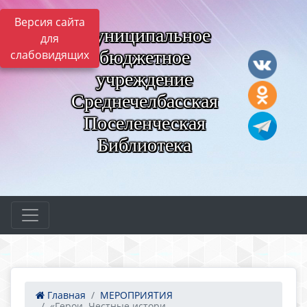
Версия сайта
Муниципальное
для
бюджетное
слабовидящих
учреждение
Среднечелбасская
Поселенческая
Библиотека
Главная
МЕРОПРИЯТИЯ
«Герои. Честные истори...