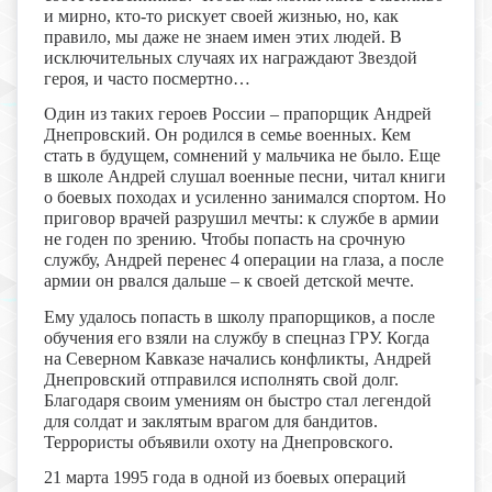
и мирно, кто-то рискует своей жизнью, но, как
правило, мы даже не знаем имен этих людей. В
исключительных случаях их награждают Звездой
героя, и часто посмертно…
Один из таких героев России – прапорщик Андрей
Днепровский. Он родился в семье военных. Кем
стать в будущем, сомнений у мальчика не было. Еще
в школе Андрей слушал военные песни, читал книги
о боевых походах и усиленно занимался спортом. Но
приговор врачей разрушил мечты: к службе в армии
не годен по зрению. Чтобы попасть на срочную
службу, Андрей перенес 4 операции на глаза, а после
армии он рвался дальше – к своей детской мечте.
Ему удалось попасть в школу прапорщиков, а после
обучения его взяли на службу в спецназ ГРУ. Когда
на Северном Кавказе начались конфликты, Андрей
Днепровский отправился исполнять свой долг.
Благодаря своим умениям он быстро стал легендой
для солдат и заклятым врагом для бандитов.
Террористы объявили охоту на Днепровского.
21 марта 1995 года в одной из боевых операций