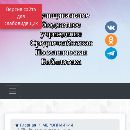
Версия сайта
Муниципальное
для
бюджетное
слабовидящих
учреждение
Среднечелбасская
Поселенческая
Библиотека
Главная
МЕРОПРИЯТИЯ
"Выбор профессии - дел...