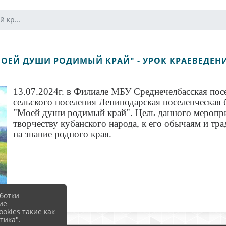
 кр...
ОЕЙ ДУШИ РОДИМЫЙ КРАЙ" - УРОК КРАЕВЕДЕН
13.07.2024г. в Филиале МБУ Среднечелбасская пос
сельского поселения Ленинодарская поселенческая
"Моей души родимый край". Цель данного меропри
творчеству кубанского народа, к его обычаям и тр
на знание родного края.
ботки
ие
okies такие как
тика".