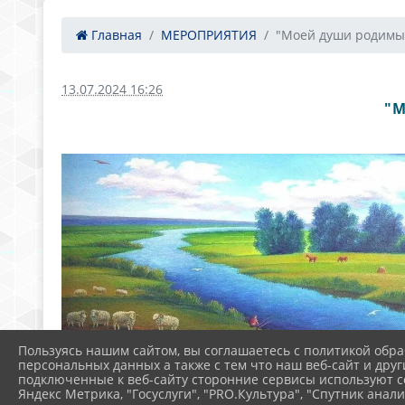
Главная
МЕРОПРИЯТИЯ
"Моей души родимый
13.07.2024 16:26
"М
Пользуясь нашим сайтом, вы соглашаетесь с политикой обра
персональных данных а также с тем что наш веб-сайт и друг
подключенные к веб-сайту сторонние сервисы используют co
Яндекс Метрика, "Госуслуги", "PRO.Культура", "Спутник анали