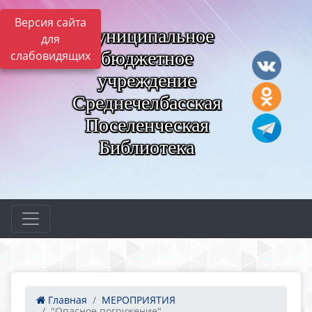
Версия сайта
Муниципальное
для
бюджетное
слабовидящих
учреждение
Среднечелбасская
Поселенческая
Библиотека
Главная
МЕРОПРИЯТИЯ
"Опасное погружение", ...