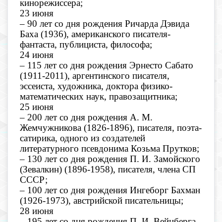
кинорежиссера;
23 июня
– 90 лет со дня рождения Ричарда Дэвида
Баха (1936), американского писателя-
фантаста, публициста, философа;
24 июня
– 115 лет со дня рождения Эрнесто Сабато
(1911-2011), аргентинского писателя,
эссеиста, художника, доктора физико-
математических наук, правозащитника;
25 июня
– 200 лет со дня рождения А. М.
Жемчужникова (1826-1896), писателя, поэта-
сатирика, одного из создателей
литературного псевдонима Козьма Прутков;
– 130 лет со дня рождения П. И. Замойского
(Зевалкин) (1896-1958), писателя, члена СП
СССР;
– 100 лет со дня рождения Ингеборг Бахман
(1926-1973), австрийской писательницы;
28 июня
– 195 лет со дня рождения П. И. Вейнберга