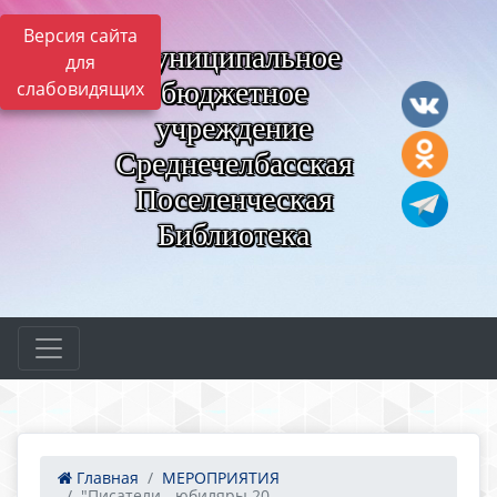
Версия сайта
Муниципальное
для
бюджетное
слабовидящих
учреждение
Среднечелбасская
Поселенческая
Библиотека
Главная
МЕРОПРИЯТИЯ
"Писатели - юбиляры 20...