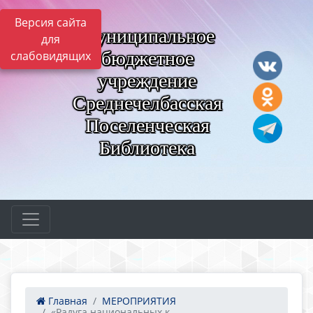
Версия сайта
Муниципальное
для
бюджетное
слабовидящих
учреждение
Среднечелбасская
Поселенческая
Библиотека
Главная
МЕРОПРИЯТИЯ
«Радуга национальных к...