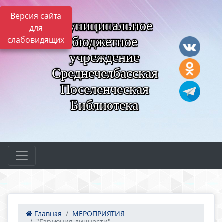
Версия сайта
Муниципальное
для
бюджетное
слабовидящих
учреждение
Среднечелбасская
Поселенческая
Библиотека
Главная
МЕРОПРИЯТИЯ
"Гармония личности" – ...