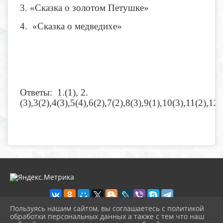
3. «Сказка о золотом Петушке»
4. «Сказка о медведихе»
Ответы: 1.(1), 2.
(3),3(2),4(3),5(4),6(2),7(2),8(3),9(1),10(3),11(2),12(
Пользуясь нашим сайтом, вы соглашаетесь с политикой
обработки персональных данных а также с тем что наш