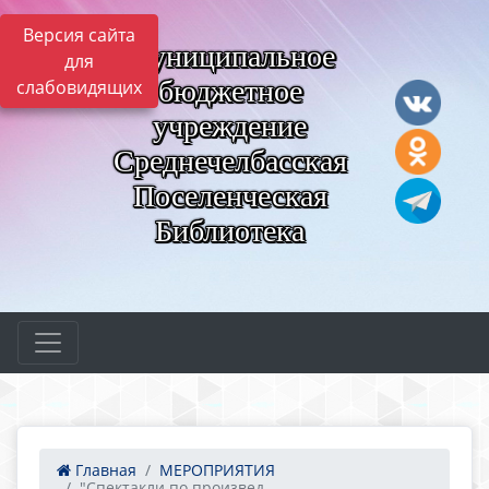
Версия сайта
Муниципальное
для
бюджетное
слабовидящих
учреждение
Среднечелбасская
Поселенческая
Библиотека
Главная
МЕРОПРИЯТИЯ
"Спектакли по произвед...